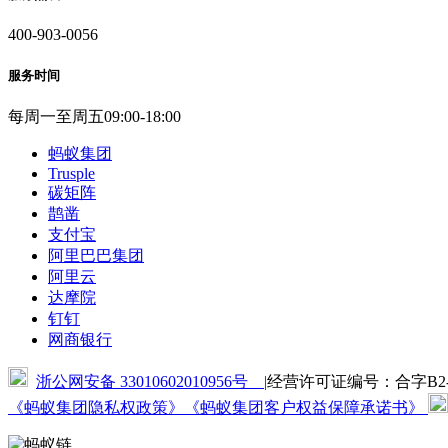
400-903-0056
服务时间
每周一至周五09:00-18:00
蚂蚁集团
Trusple
碳矩阵
鹊凿
支付宝
阿里巴巴集团
阿里云
达摩院
钉钉
网商银行
浙公网安备 33010602010956号 |
经营许可证编号：合字B2-20
《蚂蚁集团隐私权政策》
《蚂蚁集团客户权益保障承诺书》