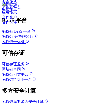
方案优势
功能及特点
应用场景
应用场景
合作客户
BaaS 平台
合作伙伴
蚂蚁链 BaaS 平台
蚂蚁链-开放联盟链
蚂蚁链一体机
可信存证
可信存证服务
区块链合同
蚂蚁链租赁平台
蚂蚁链IP商业平台
多方安全计算
蚂蚁链摩斯多方安全计算