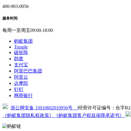
400-903-0056
服务时间
每周一至周五09:00-18:00
蚂蚁集团
Trusple
碳矩阵
鹊凿
支付宝
阿里巴巴集团
阿里云
达摩院
钉钉
网商银行
浙公网安备 33010602010956号 |
经营许可证编号：合字B2-20
《蚂蚁集团隐私权政策》
《蚂蚁集团客户权益保障承诺书》