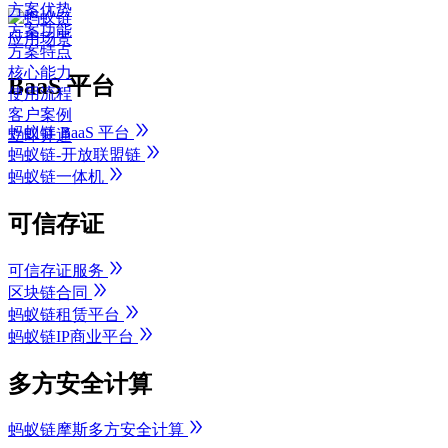
方案优势
方案功能
应用场景
方案特点
核心能力
BaaS 平台
使用流程
客户案例
蚂蚁链 BaaS 平台
立即开通
蚂蚁链-开放联盟链
蚂蚁链一体机
可信存证
可信存证服务
区块链合同
蚂蚁链租赁平台
蚂蚁链IP商业平台
多方安全计算
蚂蚁链摩斯多方安全计算